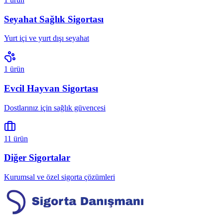
Seyahat Sağlık Sigortası
Yurt içi ve yurt dışı seyahat
1
ürün
Evcil Hayvan Sigortası
Dostlarınız için sağlık güvencesi
11
ürün
Diğer Sigortalar
Kurumsal ve özel sigorta çözümleri