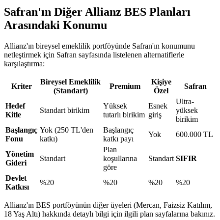
Safran'ın Diğer Allianz BES Planları
Arasındaki Konumu
Allianz'ın bireysel emeklilik portföyünde Safran'ın konumunu
netleştirmek için Safran sayfasında listelenen alternatiflerle
karşılaştırma:
Bireysel Emeklilik
Kişiye
Kriter
Premium
Safran
(Standart)
Özel
Ultra-
Hedef
Yüksek
Esnek
Standart birikim
yüksek
Kitle
tutarlı birikim
giriş
birikim
Başlangıç
Yok (250 TL'den
Başlangıç
Yok
600.000 TL
Fonu
katkı)
katkı payı
Plan
Yönetim
Standart
koşullarına
Standart
SIFIR
Gideri
göre
Devlet
%20
%20
%20
%20
Katkısı
Allianz'ın BES portföyünün diğer üyeleri (Mercan, Faizsiz Katılım,
18 Yaş Altı) hakkında detaylı bilgi için ilgili plan sayfalarına bakınız.