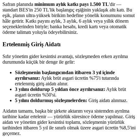
Safran planında
minimum aylık katkı payı 1.500 TL
'dir —
standart BES'in 250 TL'lik başlangıç eşiğinin yaklaşık altı katı. Bu
eşik, planın ultra-yüksek birikim hedefine yönelik konumunu somut
hâle getirir. Katkı payını aylık, 3 aylık, 6 aylık veya yıllık dönem
seçeneklerinden biriyle; banka hesabı, kredi kartı veya otomatik
ödeme talimatı yoluyla ödeyebilirsiniz.
Ertelenmiş Giriş Aidatı
Sıfır yönetim gider kesintisi avantajı, sözleşmeden erken ayrılma
durumunda küçük bir denge ile gelir:
Sözleşmenin başlangıcından itibaren 3 yıl içinde
ayrılırsanız:
Aylık brüt asgari ücretin %75'i tutarında
ertelenmiş giriş aidatı alınır.
3 yılını doldurup 5 yıldan önce ayrılırsanız:
Aylık brüt
asgari ücretin %50'si.
5 yılını doldurmuş sözleşmelerden:
Giriş aidatı alınmaz.
Aidatın tamamı, başka bir şirkete aktarım veya sistemden ayrılma
tarihine kadar ertelenir — yürürlük süresince ödeme yapılmaz. Giriş
aidatı ve yönetim gider kesintisi toplamı, sözleşmenin yürürlük
tarihinden itibaren 5 yıl ile sınırlı olmak üzere asgari ücretin %8,5'ini
geçemez.