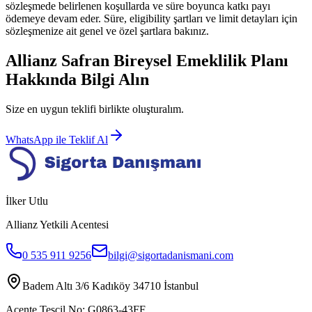
sözleşmede belirlenen koşullarda ve süre boyunca katkı payı
ödemeye devam eder. Süre, eligibility şartları ve limit detayları için
sözleşmenize ait genel ve özel şartlara bakınız.
Allianz Safran Bireysel Emeklilik Planı
Hakkında Bilgi Alın
Size en uygun teklifi birlikte oluşturalım.
WhatsApp ile Teklif Al
İlker Utlu
Allianz Yetkili Acentesi
0 535 911 9256
bilgi@sigortadanismani.com
Badem Altı 3/6 Kadıköy 34710 İstanbul
Acente Tescil No:
G0863-43FF