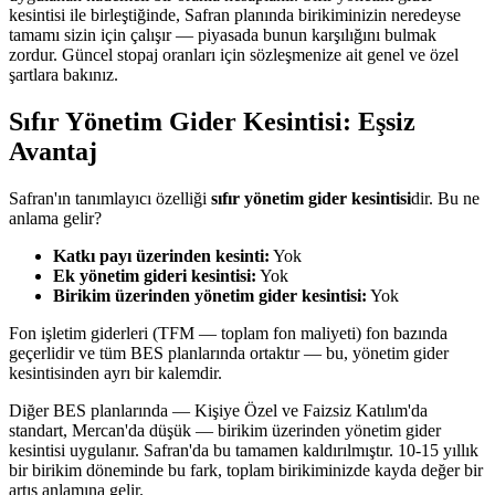
kesintisi ile birleştiğinde, Safran planında birikiminizin neredeyse
tamamı sizin için çalışır — piyasada bunun karşılığını bulmak
zordur. Güncel stopaj oranları için sözleşmenize ait genel ve özel
şartlara bakınız.
Sıfır Yönetim Gider Kesintisi: Eşsiz
Avantaj
Safran'ın tanımlayıcı özelliği
sıfır yönetim gider kesintisi
dir. Bu ne
anlama gelir?
Katkı payı üzerinden kesinti:
Yok
Ek yönetim gideri kesintisi:
Yok
Birikim üzerinden yönetim gider kesintisi:
Yok
Fon işletim giderleri (TFM — toplam fon maliyeti) fon bazında
geçerlidir ve tüm BES planlarında ortaktır — bu, yönetim gider
kesintisinden ayrı bir kalemdir.
Diğer BES planlarında — Kişiye Özel ve Faizsiz Katılım'da
standart, Mercan'da düşük — birikim üzerinden yönetim gider
kesintisi uygulanır. Safran'da bu tamamen kaldırılmıştır. 10-15 yıllık
bir birikim döneminde bu fark, toplam birikiminizde kayda değer bir
artış anlamına gelir.