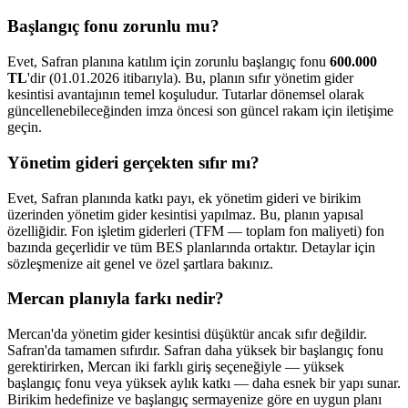
Başlangıç fonu zorunlu mu?
Evet, Safran planına katılım için zorunlu başlangıç fonu
600.000
TL
'dir (01.01.2026 itibarıyla). Bu, planın sıfır yönetim gider
kesintisi avantajının temel koşuludur. Tutarlar dönemsel olarak
güncellenebileceğinden imza öncesi son güncel rakam için iletişime
geçin.
Yönetim gideri gerçekten sıfır mı?
Evet, Safran planında katkı payı, ek yönetim gideri ve birikim
üzerinden yönetim gider kesintisi yapılmaz. Bu, planın yapısal
özelliğidir. Fon işletim giderleri (TFM — toplam fon maliyeti) fon
bazında geçerlidir ve tüm BES planlarında ortaktır. Detaylar için
sözleşmenize ait genel ve özel şartlara bakınız.
Mercan planıyla farkı nedir?
Mercan'da yönetim gider kesintisi düşüktür ancak sıfır değildir.
Safran'da tamamen sıfırdır. Safran daha yüksek bir başlangıç fonu
gerektirirken, Mercan iki farklı giriş seçeneğiyle — yüksek
başlangıç fonu veya yüksek aylık katkı — daha esnek bir yapı sunar.
Birikim hedefinize ve başlangıç sermayenize göre en uygun planı