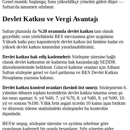
Genel mantık: başlangıç fonu yükseldikçe yönetim gideri düşer —
Safran'da tamamen sıfırlanır.
Devlet Katkısı ve Vergi Avantajı
Safran planında da
%20 oranında devlet katkısı
tam olarak
geçerlidir; oran yürürlükteki BES mevzuatına göre uygulanır.
Yüksek katkı payı kapasitesiyle devlet katkısı üst limitine kadar en
yüksek devlet katkısı tutarından yararlanabilirsiniz.
Devlet katkısı hak ediş kademeleri:
Sözleşme süresine bağlı
olarak devlet katkısının ne kadarına hak kazanılacağı SEDDK
düzenlemelerinde belirlenir. Güncel kademe oranları için Allianz
Safran sözleşme genel ve özel şartlarına ve
BES Devlet Katkısı
Hesaplama
yazısına bakınız.
Devlet katkısı kontrol oranları (kesinti üst sınırı):
Sözleşmenin 6.
yılından itibaren toplam kesintilerin devlet katkısı tutarına oranı şu
üst sınırı aşamaz: 6. yıl %60, 7. yıl %70, 8. yıl %80, 9. yıl %90, 10.
yıl ve sonrası %100. Yıllık brüt asgari ücretin 10 katını aşan birikim
ve düzensiz ödeme statüsündeki sözleşmeler bu kontrolün
dışındadır.
BES'te stopaj, sözleşme süresine ve ayrılma sebebine göre
uygulanan kademeli bir oranla hesaplanır. Sıfır yönetim gider