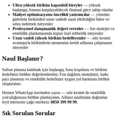
Ultra-yüksek birikim kapasiteli bireyler
— yüksek
başlangıç fonunu karşılayabilecek finansal güce sahip olanlar
Maliyet optimizasyonu öncelikli yatırımcılar
— yönetim
giderinin birikimleri uzun vadede nasıl etkilediğini bilen ve
sıfıra indirmek isteyenler
Profesyonel danışmanlık değeri verenler
— fon stratejisi ve
emeklilik planlamasında kişiye özel rehberlik isteyenler
Uzun vadeli yüksek birikim hedefleyenler
— sıfır kesinti
avantajıyla birikimlerin tamamının kendi adlarına çalışmasını
isteyenler
Nasıl Başlanır?
Safran planına katılmak için başlangıç fonu koşulunu ve birikim
hedefinizi birlikte değerlendirelim. Fon dağılımı stratejinizi, katkı
payı planınızı ve emeklilik hedefinize uygun yol haritasını birlikte
oluşturalım.
Hemen WhatsApp üzerinden yazın — sıfır kesinti ile emeklilik
yolculuğunuzu birlikte planlayalım. Allianz tarafından doğrudan
teyit isterseniz çağrı merkezi:
0850 399 99 99
.
Sık Sorulan Sorular