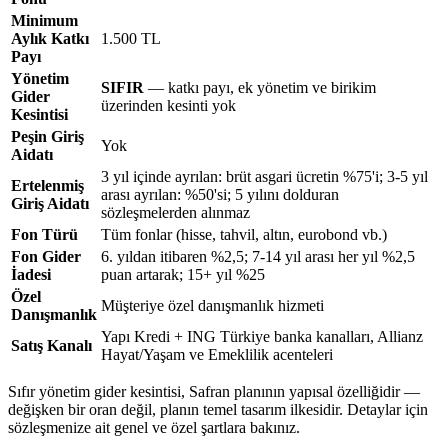
Minimum
Aylık Katkı
1.500 TL
Payı
Yönetim
SIFIR
— katkı payı, ek yönetim ve birikim
Gider
üzerinden kesinti yok
Kesintisi
Peşin Giriş
Yok
Aidatı
3 yıl içinde ayrılan: brüt asgari ücretin %75'i; 3-5 yıl
Ertelenmiş
arası ayrılan: %50'si; 5 yılını dolduran
Giriş Aidatı
sözleşmelerden alınmaz
Fon Türü
Tüm fonlar (hisse, tahvil, altın, eurobond vb.)
Fon Gider
6. yıldan itibaren %2,5; 7-14 yıl arası her yıl %2,5
İadesi
puan artarak; 15+ yıl %25
Özel
Müşteriye özel danışmanlık hizmeti
Danışmanlık
Yapı Kredi + ING Türkiye banka kanalları, Allianz
Satış Kanalı
Hayat/Yaşam ve Emeklilik acenteleri
Sıfır yönetim gider kesintisi, Safran planının yapısal özelliğidir —
değişken bir oran değil, planın temel tasarım ilkesidir. Detaylar için
sözleşmenize ait genel ve özel şartlara bakınız.