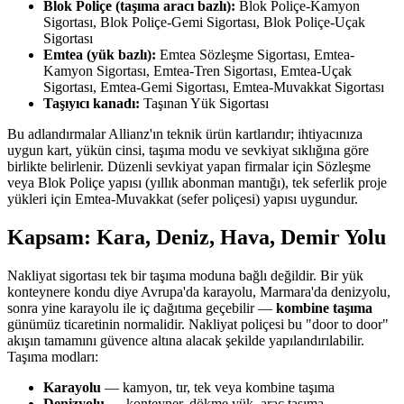
Blok Poliçe (taşıma aracı bazlı):
Blok Poliçe-Kamyon
Sigortası, Blok Poliçe-Gemi Sigortası, Blok Poliçe-Uçak
Sigortası
Emtea (yük bazlı):
Emtea Sözleşme Sigortası, Emtea-
Kamyon Sigortası, Emtea-Tren Sigortası, Emtea-Uçak
Sigortası, Emtea-Gemi Sigortası, Emtea-Muvakkat Sigortası
Taşıyıcı kanadı:
Taşınan Yük Sigortası
Bu adlandırmalar Allianz'ın teknik ürün kartlarıdır; ihtiyacınıza
uygun kart, yükün cinsi, taşıma modu ve sevkiyat sıklığına göre
birlikte belirlenir. Düzenli sevkiyat yapan firmalar için Sözleşme
veya Blok Poliçe yapısı (yıllık abonman mantığı), tek seferlik proje
yükleri için Emtea-Muvakkat (sefer poliçesi) yapısı uygundur.
Kapsam: Kara, Deniz, Hava, Demir Yolu
Nakliyat sigortası tek bir taşıma moduna bağlı değildir. Bir yük
konteynere kondu diye Avrupa'da karayolu, Marmara'da denizyolu,
sonra yine karayolu ile iç dağıtıma geçebilir —
kombine taşıma
günümüz ticaretinin normalidir. Nakliyat poliçesi bu "door to door"
akışın tamamını güvence altına alacak şekilde yapılandırılabilir.
Taşıma modları:
Karayolu
— kamyon, tır, tek veya kombine taşıma
Denizyolu
— konteyner, dökme yük, araç taşıma