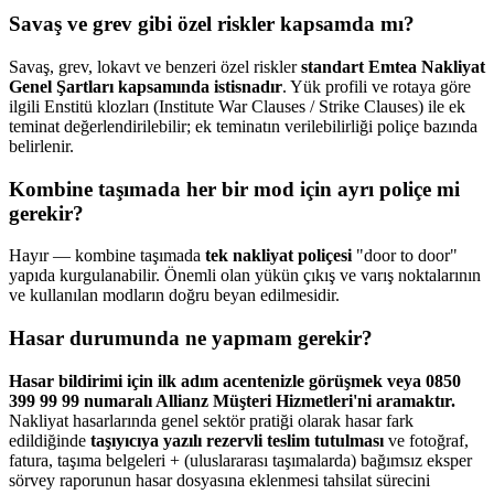
Savaş ve grev gibi özel riskler kapsamda mı?
Savaş, grev, lokavt ve benzeri özel riskler
standart Emtea Nakliyat
Genel Şartları kapsamında istisnadır
. Yük profili ve rotaya göre
ilgili Enstitü klozları (Institute War Clauses / Strike Clauses) ile ek
teminat değerlendirilebilir; ek teminatın verilebilirliği poliçe bazında
belirlenir.
Kombine taşımada her bir mod için ayrı poliçe mi
gerekir?
Hayır — kombine taşımada
tek nakliyat poliçesi
"door to door"
yapıda kurgulanabilir. Önemli olan yükün çıkış ve varış noktalarının
ve kullanılan modların doğru beyan edilmesidir.
Hasar durumunda ne yapmam gerekir?
Hasar bildirimi için ilk adım acentenizle görüşmek veya 0850
399 99 99 numaralı Allianz Müşteri Hizmetleri'ni aramaktır.
Nakliyat hasarlarında genel sektör pratiği olarak hasar fark
edildiğinde
taşıyıcıya yazılı rezervli teslim tutulması
ve fotoğraf,
fatura, taşıma belgeleri + (uluslararası taşımalarda) bağımsız eksper
sörvey raporunun hasar dosyasına eklenmesi tahsilat sürecini