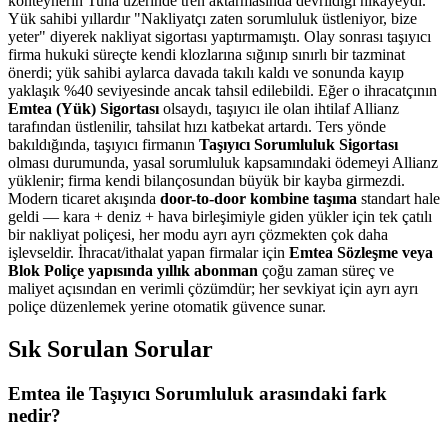
konteynerin Tuna üzerinde tren aktarmasında devrildiği hikayeydi.
Yük sahibi yıllardır "Nakliyatçı zaten sorumluluk üstleniyor, bize
yeter" diyerek nakliyat sigortası yaptırmamıştı. Olay sonrası taşıyıcı
firma hukuki süreçte kendi klozlarına sığınıp sınırlı bir tazminat
önerdi; yük sahibi aylarca davada takılı kaldı ve sonunda kayıp
yaklaşık %40 seviyesinde ancak tahsil edilebildi. Eğer o ihracatçının
Emtea (Yük) Sigortası
olsaydı, taşıyıcı ile olan ihtilaf Allianz
tarafından üstlenilir, tahsilat hızı katbekat artardı. Ters yönde
bakıldığında, taşıyıcı firmanın
Taşıyıcı Sorumluluk Sigortası
olması durumunda, yasal sorumluluk kapsamındaki ödemeyi Allianz
yüklenir; firma kendi bilançosundan büyük bir kayba girmezdi.
Modern ticaret akışında
door-to-door kombine taşıma
standart hale
geldi — kara + deniz + hava birleşimiyle giden yükler için tek çatılı
bir nakliyat poliçesi, her modu ayrı ayrı çözmekten çok daha
işlevseldir. İhracat/ithalat yapan firmalar için
Emtea Sözleşme veya
Blok Poliçe yapısında yıllık abonman
çoğu zaman süreç ve
maliyet açısından en verimli çözümdür; her sevkiyat için ayrı ayrı
poliçe düzenlemek yerine otomatik güvence sunar.
Sık Sorulan Sorular
Emtea ile Taşıyıcı Sorumluluk arasındaki fark
nedir?