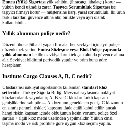
Emtea (Yük) Sigortası
yük sahibini (ihracatçı, ithalatçı) korur —
yükün kendi uğradığı zarar.
Taşıyıcı Sorumluluk Sigortası
ise
taşıyıcı firmayı korur — müşterisine karşı yasal sorumluluk. İki ürün
farklı tarafları güvence altına alır, birlikte veya ayrı olarak
kullanılabilir.
Yıllık abonman poliçe nedir?
Düzenli ihracat/ithalat yapan firmalar her sevkiyat için ayrı poliçe
düzenlemek yerine
Emtea Sözleşme veya Blok Poliçe yapısında
yıllık abonman
ile tüm sevkiyatlarını tek çatı altında güvence altına
alır. Sevkiyat bildirimi periyodik yapılır ve prim buna göre
hesaplanır.
Institute Cargo Clauses A, B, C nedir?
Uluslararası nakliyat sigortasında kullanılan
standart kloz
setleridir
. Türkiye Sigorta Birliği Mevzuat sayfasında nakliyat
klozları olarak yayınlanır; A, B ve C klozları farklı kapsam
genişliklerine sahiptir — A klozunun genelde en geniş, C klozunun
en sınırlı (tanımlı riskler) kapsamı ifade ettiği kabul edilir, ancak
hangi riskin kapsam içinde olduğunun kesin yorumu poliçe özel
şartları + ilgili kloz metni üzerinden yapılmalıdır. Yükün cinsi,
taşıma modu ve risk profiline göre uygun kloz seçimi yapılır.