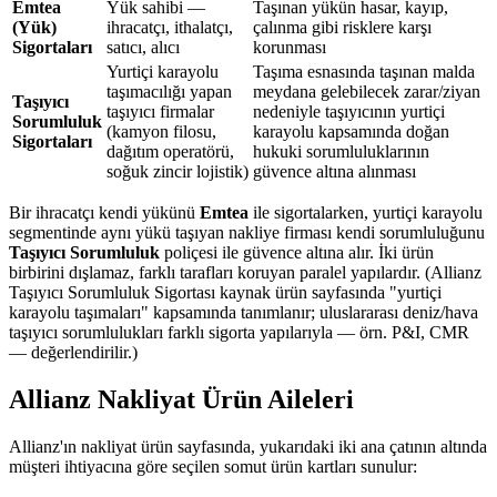
Emtea
Yük sahibi —
Taşınan yükün hasar, kayıp,
(Yük)
ihracatçı, ithalatçı,
çalınma gibi risklere karşı
Sigortaları
satıcı, alıcı
korunması
Yurtiçi karayolu
Taşıma esnasında taşınan malda
taşımacılığı yapan
meydana gelebilecek zarar/ziyan
Taşıyıcı
taşıyıcı firmalar
nedeniyle taşıyıcının yurtiçi
Sorumluluk
(kamyon filosu,
karayolu kapsamında doğan
Sigortaları
dağıtım operatörü,
hukuki sorumluluklarının
soğuk zincir lojistik)
güvence altına alınması
Bir ihracatçı kendi yükünü
Emtea
ile sigortalarken, yurtiçi karayolu
segmentinde aynı yükü taşıyan nakliye firması kendi sorumluluğunu
Taşıyıcı Sorumluluk
poliçesi ile güvence altına alır. İki ürün
birbirini dışlamaz, farklı tarafları koruyan paralel yapılardır. (Allianz
Taşıyıcı Sorumluluk Sigortası kaynak ürün sayfasında "yurtiçi
karayolu taşımaları" kapsamında tanımlanır; uluslararası deniz/hava
taşıyıcı sorumlulukları farklı sigorta yapılarıyla — örn. P&I, CMR
— değerlendirilir.)
Allianz Nakliyat Ürün Aileleri
Allianz'ın nakliyat ürün sayfasında, yukarıdaki iki ana çatının altında
müşteri ihtiyacına göre seçilen somut ürün kartları sunulur: