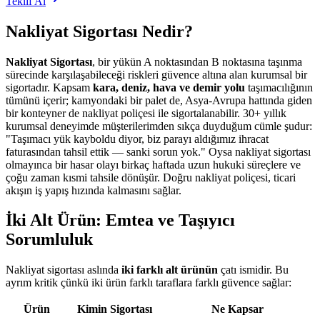
Teklif Al
Nakliyat Sigortası Nedir?
Nakliyat Sigortası
, bir yükün A noktasından B noktasına taşınma
sürecinde karşılaşabileceği riskleri güvence altına alan kurumsal bir
sigortadır. Kapsam
kara, deniz, hava ve demir yolu
taşımacılığının
tümünü içerir; kamyondaki bir palet de, Asya-Avrupa hattında giden
bir konteyner de nakliyat poliçesi ile sigortalanabilir.
30+
yıllık
kurumsal deneyimde müşterilerimden sıkça duyduğum cümle şudur:
"Taşımacı yük kayboldu diyor, biz parayı aldığımız ihracat
faturasından tahsil ettik — sanki sorun yok." Oysa nakliyat sigortası
olmayınca bir hasar olayı birkaç haftada uzun hukuki süreçlere ve
çoğu zaman kısmi tahsile dönüşür. Doğru nakliyat poliçesi, ticari
akışın iş yapış hızında kalmasını sağlar.
İki Alt Ürün: Emtea ve Taşıyıcı
Sorumluluk
Nakliyat sigortası aslında
iki farklı alt ürünün
çatı ismidir. Bu
ayrım kritik çünkü iki ürün farklı taraflara farklı güvence sağlar:
Ürün
Kimin Sigortası
Ne Kapsar