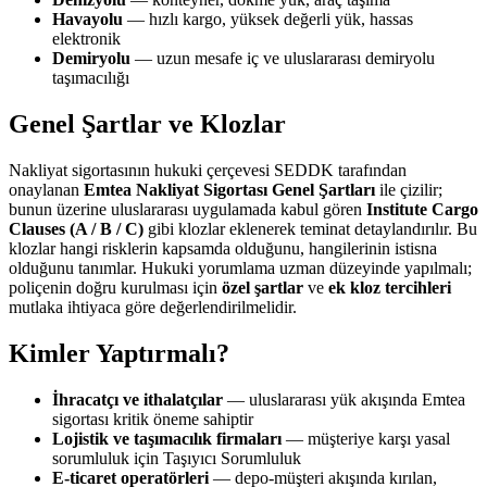
Havayolu
— hızlı kargo, yüksek değerli yük, hassas
elektronik
Demiryolu
— uzun mesafe iç ve uluslararası demiryolu
taşımacılığı
Genel Şartlar ve Klozlar
Nakliyat sigortasının hukuki çerçevesi SEDDK tarafından
onaylanan
Emtea Nakliyat Sigortası Genel Şartları
ile çizilir;
bunun üzerine uluslararası uygulamada kabul gören
Institute Cargo
Clauses (A / B / C)
gibi klozlar eklenerek teminat detaylandırılır. Bu
klozlar hangi risklerin kapsamda olduğunu, hangilerinin istisna
olduğunu tanımlar. Hukuki yorumlama uzman düzeyinde yapılmalı;
poliçenin doğru kurulması için
özel şartlar
ve
ek kloz tercihleri
mutlaka ihtiyaca göre değerlendirilmelidir.
Kimler Yaptırmalı?
İhracatçı ve ithalatçılar
— uluslararası yük akışında Emtea
sigortası kritik öneme sahiptir
Lojistik ve taşımacılık firmaları
— müşteriye karşı yasal
sorumluluk için Taşıyıcı Sorumluluk
E-ticaret operatörleri
— depo-müşteri akışında kırılan,