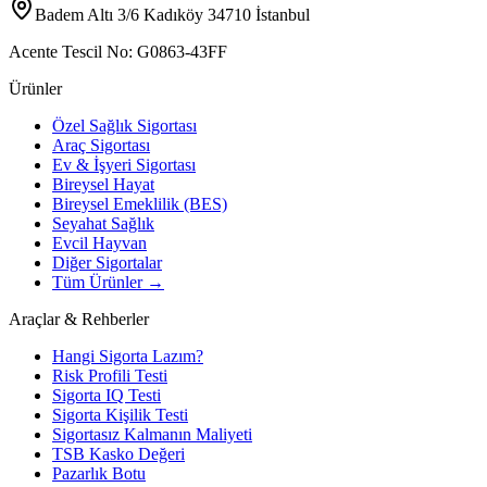
Badem Altı 3/6 Kadıköy 34710 İstanbul
Acente Tescil No:
G0863-43FF
Ürünler
Özel Sağlık Sigortası
Araç Sigortası
Ev & İşyeri Sigortası
Bireysel Hayat
Bireysel Emeklilik (BES)
Seyahat Sağlık
Evcil Hayvan
Diğer Sigortalar
Tüm Ürünler →
Araçlar & Rehberler
Hangi Sigorta Lazım?
Risk Profili Testi
Sigorta IQ Testi
Sigorta Kişilik Testi
Sigortasız Kalmanın Maliyeti
TSB Kasko Değeri
Pazarlık Botu