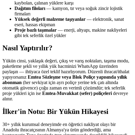
kaybolan, çalınan yüklere karşı
Dağıtım filoları
— kamyon, tır veya soğuk zincir lojistik
firmaları
Yüksek değerli malzeme taşıyanlar
— elektronik, sanat
eseri, hassas ekipman
Proje bazlı taşımalar
— enerji, altyapı, makine nakliyeleri
gibi tek seferlik özel yükler
Nasıl Yaptırılır?
Yükün cinsi, yaklaşık değeri, çıkış ve varış noktaları, taşıma modu,
paketleme şekli ve yıllık yük hacminizi WhatsApp üzerinden
paylaşın — ihtiyaca özel teklif hazırlıyorum. Düzenli ihracat/ithalat
yapıyorsanız
Emtea Sözleşme veya Blok Poliçe yapısında yıllık
abonman
(her sevkiyat için ayrı poliçe yerine tek çatı altında
otomatik güvence) çoğu zaman en verimli çözümdür; tek seferlik
proje yükleri için ise
Emtea-Muvakkat (sefer) poliçeleri
devreye
alınır.
İlker'in Notu: Bir Yükün Hikayesi
30+
yıllık kurumsal deneyimde en öğretici nakliyat olayı bir
Anadolu ihracatçısının Almanya'ya ürün gönderdiği, ama