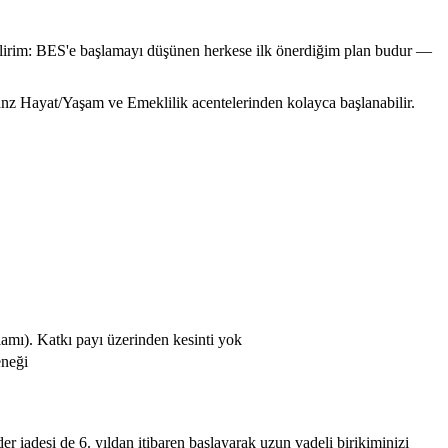
ilirim: BES'e başlamayı düşünen herkese ilk önerdiğim plan budur —
ianz Hayat/Yaşam ve Emeklilik acentelerinden kolayca başlanabilir.
oplamı). Katkı payı üzerinden kesinti yok
eneği
der iadesi de 6. yıldan itibaren başlayarak uzun vadeli birikiminizi