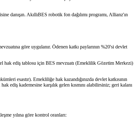
lcisine danışın. AkıllıBES robotik fon dağılımı programı, Allianz'ın
mevzuatına göre uygulanır. Ödenen katkı paylarının %20'si devlet
ncel hak ediş tablosu için BES mevzuatı (Emeklilik Gözetim Merkezi)
ükümleri esastır). Emekliliğe hak kazandığınızda devlet katkısının
k ediş kademesine karşılık gelen kısmını alabilirsiniz; geri kalanı
leşme yılına göre kontrol oranları: