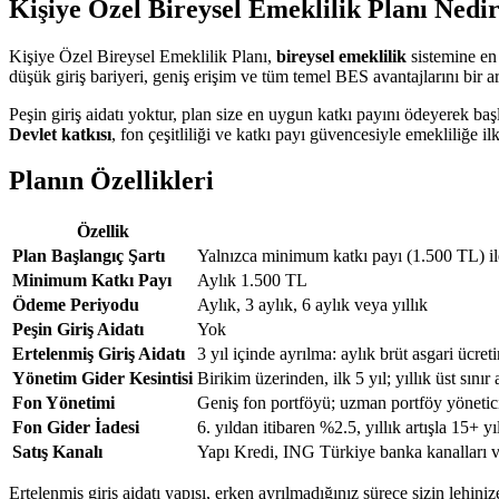
Kişiye Özel Bireysel Emeklilik Planı Nedi
Kişiye Özel Bireysel Emeklilik Planı,
bireysel emeklilik
sistemine en 
düşük giriş bariyeri, geniş erişim ve tüm temel BES avantajlarını bir a
Peşin giriş aidatı yoktur, plan size en uygun katkı payını ödeyerek b
Devlet katkısı
, fon çeşitliliği ve katkı payı güvencesiyle emekliliğe il
Planın Özellikleri
Özellik
Plan Başlangıç Şartı
Yalnızca minimum katkı payı (1.500 TL) ile 
Minimum Katkı Payı
Aylık 1.500 TL
Ödeme Periyodu
Aylık, 3 aylık, 6 aylık veya yıllık
Peşin Giriş Aidatı
Yok
Ertelenmiş Giriş Aidatı
3 yıl içinde ayrılma: aylık brüt asgari ücret
Yönetim Gider Kesintisi
Birikim üzerinden, ilk 5 yıl; yıllık üst sını
Fon Yönetimi
Geniş fon portföyü; uzman portföy yöneticile
Fon Gider İadesi
6. yıldan itibaren %2.5, yıllık artışla 15+ 
Satış Kanalı
Yapı Kredi, ING Türkiye banka kanalları v
Ertelenmiş giriş aidatı yapısı, erken ayrılmadığınız sürece sizin lehini