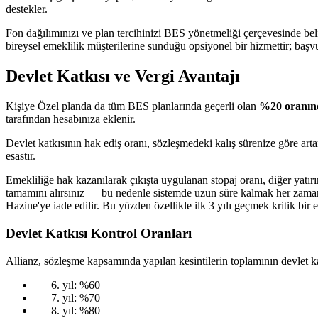
destekler.
Fon dağılımınızı ve plan tercihinizi BES yönetmeliği çerçevesinde belirl
bireysel emeklilik müşterilerine sunduğu opsiyonel bir hizmettir; başv
Devlet Katkısı ve Vergi Avantajı
Kişiye Özel planda da tüm BES planlarında geçerli olan
%20 oranınd
tarafından hesabınıza eklenir.
Devlet katkısının hak ediş oranı, sözleşmedeki kalış sürenize göre a
esastır.
Emekliliğe hak kazanılarak çıkışta uygulanan stopaj oranı, diğer yatır
tamamını alırsınız — bu nedenle sistemde uzun süre kalmak her zaman d
Hazine'ye iade edilir. Bu yüzden özellikle ilk 3 yılı geçmek kritik bir eş
Devlet Katkısı Kontrol Oranları
Allianz, sözleşme kapsamında yapılan kesintilerin toplamının devlet kat
yıl: %60
yıl: %70
yıl: %80