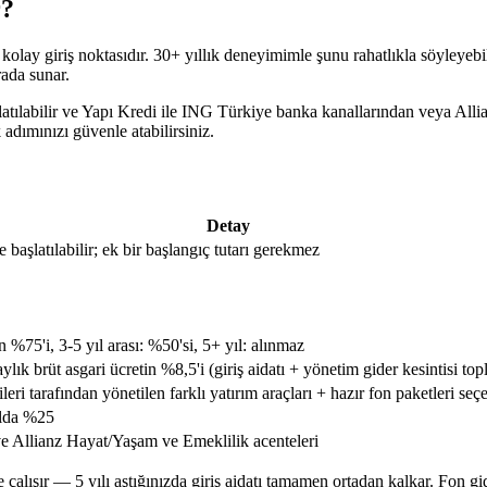
r?
kolay giriş noktasıdır.
30+
yıllık deneyimimle şunu rahatlıkla söyleyeb
rada sunar.
aşlatılabilir ve Yapı Kredi ile ING Türkiye banka kanallarından veya All
k adımınızı güvenle atabilirsiniz.
Detay
başlatılabilir; ek bir başlangıç tutarı gerekmez
in %75'i, 3-5 yıl arası: %50'si, 5+ yıl: alınmaz
r aylık brüt asgari ücretin %8,5'i (giriş aidatı + yönetim gider kesintisi t
ri tarafından yönetilen farklı yatırım araçları + hazır fon paketleri seç
yılda %25
e Allianz Hayat/Yaşam ve Emeklilik acenteleri
ze çalışır — 5 yılı aştığınızda giriş aidatı tamamen ortadan kalkar. Fon gi