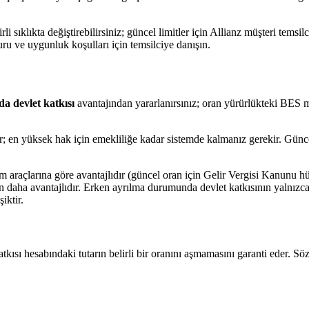
i sıklıkta değiştirebilirsiniz; güncel limitler için Allianz müşteri temsi
uru ve uygunluk koşulları için temsilciye danışın.
a devlet katkısı
avantajından yararlanırsınız; oran yürürlükteki BES 
rtar; en yüksek hak için emekliliğe kadar sistemde kalmanız gerekir. Gü
ım araçlarına göre avantajlıdır (güncel oran için Gelir Vergisi Kanunu h
aha avantajlıdır. Erken ayrılma durumunda devlet katkısının yalnızca ha
iktir.
kısı hesabındaki tutarın belirli bir oranını aşmamasını garanti eder. Söz