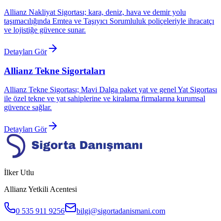
Allianz Nakliyat Sigortası; kara, deniz, hava ve demir yolu
taşımacılığında Emtea ve Taşıyıcı Sorumluluk poliçeleriyle ihracatçı
ve lojistiğe güvence sunar.
Detayları Gör
Allianz Tekne Sigortaları
Allianz Tekne Sigortası; Mavi Dalga paket yat ve genel Yat Sigortası
ile özel tekne ve yat sahiplerine ve kiralama firmalarına kurumsal
güvence sağlar.
Detayları Gör
İlker Utlu
Allianz Yetkili Acentesi
0 535 911 9256
bilgi@sigortadanismani.com