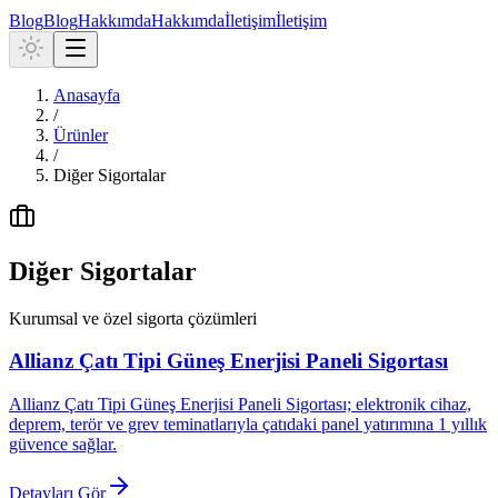
Blog
Blog
Hakkımda
Hakkımda
İletişim
İletişim
Anasayfa
/
Ürünler
/
Diğer Sigortalar
Diğer Sigortalar
Kurumsal ve özel sigorta çözümleri
Allianz Çatı Tipi Güneş Enerjisi Paneli Sigortası
Allianz Çatı Tipi Güneş Enerjisi Paneli Sigortası; elektronik cihaz,
deprem, terör ve grev teminatlarıyla çatıdaki panel yatırımına 1 yıllık
güvence sağlar.
Detayları Gör