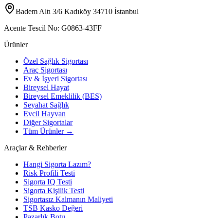
Badem Altı 3/6 Kadıköy 34710 İstanbul
Acente Tescil No:
G0863-43FF
Ürünler
Özel Sağlık Sigortası
Araç Sigortası
Ev & İşyeri Sigortası
Bireysel Hayat
Bireysel Emeklilik (BES)
Seyahat Sağlık
Evcil Hayvan
Diğer Sigortalar
Tüm Ürünler →
Araçlar & Rehberler
Hangi Sigorta Lazım?
Risk Profili Testi
Sigorta IQ Testi
Sigorta Kişilik Testi
Sigortasız Kalmanın Maliyeti
TSB Kasko Değeri
Pazarlık Botu