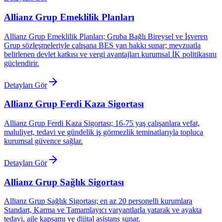
Allianz Grup Emeklilik Planları
Allianz Grup Emeklilik Planları; Gruba Bağlı Bireysel ve İşveren
Grup sözleşmeleriyle çalışana BES yan hakkı sunar; mevzuatla
belirlenen devlet katkısı ve vergi avantajları kurumsal İK politikasını
güçlendirir.
Detayları Gör
Allianz Grup Ferdi Kaza Sigortası
Allianz Grup Ferdi Kaza Sigortası; 16-75 yaş çalışanlara vefat,
maluliyet, tedavi ve gündelik iş görmezlik teminatlarıyla topluca
kurumsal güvence sağlar.
Detayları Gör
Allianz Grup Sağlık Sigortası
Allianz Grup Sağlık Sigortası; en az 20 personelli kurumlara
Standart, Karma ve Tamamlayıcı varyantlarla yatarak ve ayakta
tedavi, aile kapsamı ve dijital asistans sunar.