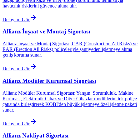
bagaj, uçuş ferdi kaza ve İHA (drone) sorumluluk teminatıyla
havacılık risklerini güvence altına alır.
Detayları Gör
Allianz İnşaat ve Montaj Sigortası
Allianz İnşaat ve Montaj Sigortası; CAR (Construction All Risks) ve
EAR (Erection All Risks) poliçeleriyle şantiyeden işletmeye alıma
geniş koruma sunar.
Detayları Gör
Allianz Modüler Kurumsal Sigortası
Allianz Modüler Kurumsal Sigortası; Yangın, Sorumluluk, Makine
Kırılması, Elektronik Cihaz ve Diğer Cihazlar modüllerini tek poliçe
çatısında birleştirerek KOBİ'den büyük işletmeye özel işletme paketi
sunar.
Detayları Gör
Allianz Nakliyat Sigortası